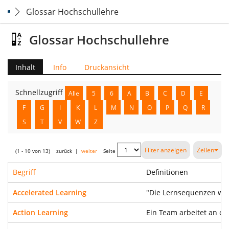
Glossar Hochschullehre
Glossar Hochschullehre
Inhalt
Info
Druckansicht
Schnellzugriff
Alle
5
6
A
B
C
D
E
F
G
I
K
L
M
N
O
P
Q
R
S
T
V
W
Z
Filter anzeigen
Zeilen
(1 - 10 von 13)
zurück
|
weiter
Seite
Begriff
Definitionen
Accelerated Learning
"Die Lernsequenzen wer
Action Learning
Ein Team arbeitet an ei