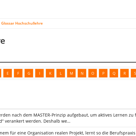
Glossar Hochschullehre
re
E
F
G
I
K
L
M
N
O
P
Q
R
den nach dem MASTER-Prinzip aufgebaut, um aktives Lernen zu för
nd“ verankert werden. Deshalb we…
nem für eine Organisation realen Projekt, lernt so die Berufspraxi