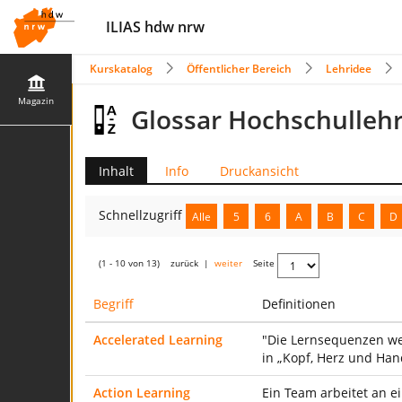
ILIAS hdw nrw
Kurskatalog
Öffentlicher Bereich
Lehridee
Magazin
Glossar Hochschulleh
Inhalt
Info
Druckansicht
Schnellzugriff
Alle
5
6
A
B
C
D
(1 - 10 von 13)
zurück
|
weiter
Seite
Begriff
Definitionen
Accelerated Learning
"Die Lernsequenzen wer
in „Kopf, Herz und Ha
Action Learning
Ein Team arbeitet an ei