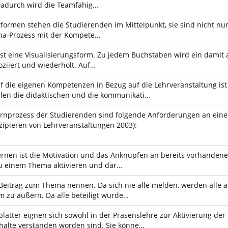
Dadurch wird die Teamfähig…
rformen stehen die Studierenden im Mittelpunkt, sie sind nicht nur
gna-Prozess mit der Kompete…
 ist eine Visualisierungsform. Zu jedem Buchstaben wird ein damit 
oziiert und wiederholt. Auf…
f die eigenen Kompetenzen in Bezug auf die Lehrveranstaltung is
elen die didaktischen und die kommunikati…
Lernprozess der Studierenden sind folgende Anforderungen an ein
ipieren von Lehrveranstaltungen 2003):
Lernen ist die Motivation und das Anknüpfen an bereits vorhanden
u einem Thema aktivieren und dar…
 Beitrag zum Thema nennen. Da sich nie alle melden, werden all
 zu äußern. Da alle beteiligt wurde…
lätter eignen sich sowohl in der Präsenslehre zur Aktivierung der
nhalte verstanden worden sind. Sie könne…