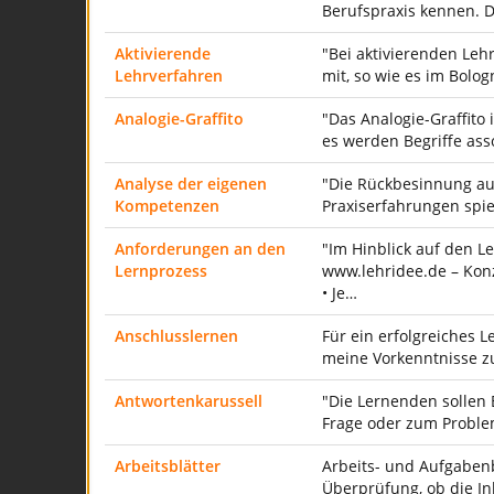
Berufspraxis kennen. 
Aktivierende
"Bei aktivierenden Leh
Lehrverfahren
mit, so wie es im Bolo
Analogie-Graffito
"Das Analogie-Graffito
es werden Begriffe ass
Analyse der eigenen
"Die Rückbesinnung au
Kompetenzen
Praxiserfahrungen spi
Anforderungen an den
"Im Hinblick auf den 
Lernprozess
www.lehridee.de – Konz
• Je…
Anschlusslernen
Für ein erfolgreiches 
meine Vorkenntnisse z
Antwortenkarussell
"Die Lernenden sollen
Frage oder zum Problem
Arbeitsblätter
Arbeits- und Aufgabenb
Überprüfung, ob die I