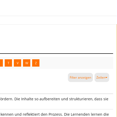
S
T
V
W
Z
Filter anzeigen
Zeilen
dern. Die Inhalte so aufbereiten und strukturieren, dass sie
s kennen und reflektiert den Prozess. Die Lernenden lernen die