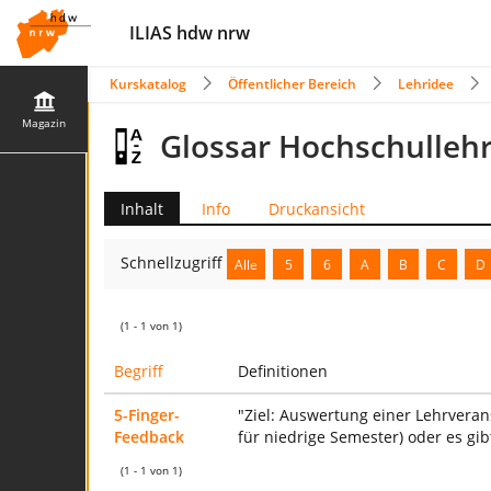
ILIAS hdw nrw
Kurskatalog
Öffentlicher Bereich
Lehridee
Magazin
Glossar Hochschulleh
Inhalt
Info
Druckansicht
Schnellzugriff
Alle
5
6
A
B
C
D
(1 - 1 von 1)
Begriff
Definitionen
5-Finger-
"Ziel: Auswertung einer Lehrveran
Feedback
für niedrige Semester) oder es gib
(1 - 1 von 1)