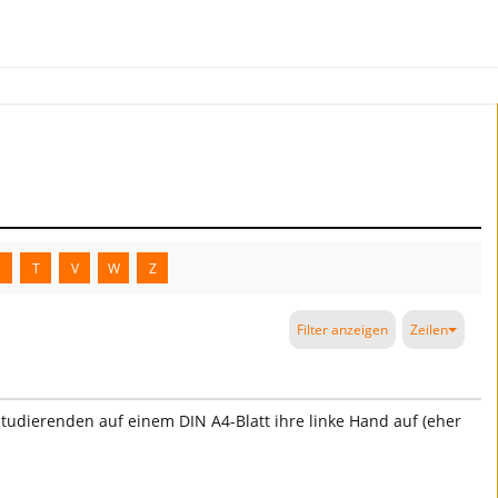
S
T
V
W
Z
Filter anzeigen
Zeilen
tudierenden auf einem DIN A4-Blatt ihre linke Hand auf (eher