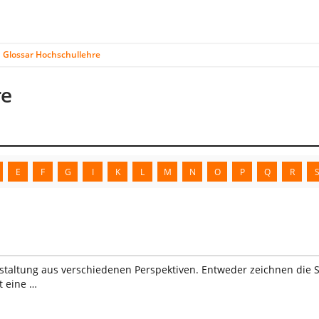
Glossar Hochschullehre
re
E
F
G
I
K
L
M
N
O
P
Q
R
staltung aus verschiedenen Perspektiven. Entweder zeichnen die S
t eine …