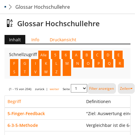
Glossar Hochschullehre
Glossar Hochschullehre
Inhalt
Info
Druckansicht
Schnellzugriff
Alle
5
6
A
B
C
D
E
F
G
I
K
L
M
N
O
P
Q
R
S
T
V
W
Z
Filter anzeigen
Zeilen
(1 - 15 von 204)
zurück
|
weiter
Seite
Begriff
Definitionen
5-Finger-Feedback
"Ziel: Auswertung einer
6-3-5-Methode
Vergleichbar ist die 6-