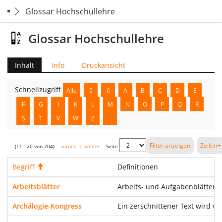
Glossar Hochschullehre
Glossar Hochschullehre
Inhalt
Info
Druckansicht
Schnellzugriff
Alle
5
6
A
B
C
D
E
F
G
I
K
L
M
N
O
P
Q
R
S
T
V
W
Z
Filter anzeigen
Zeilen
(11 - 20 von 204)
zurück
|
weiter
Seite
Begriff
Aufsteigend
Definitionen
Arbeitsblätter
Arbeits- und Aufgabenblätter e
Archälogie-Kongress
Ein zerschnittener Text wird 