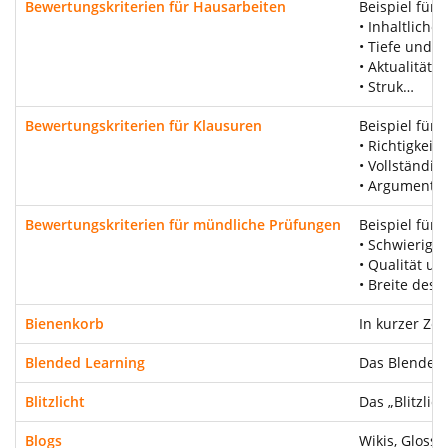
Bewertungskriterien für Hausarbeiten
Beispiel für
• Inhaltliche
• Tiefe und 
• Aktualität
• Struk…
Bewertungskriterien für Klausuren
Beispiel für 
• Richtigkeit 
• Vollständigk
• Argumentat
Bewertungskriterien für mündliche Prüfungen
Beispiel für
• Schwierigk
• Qualität u
• Breite des
Bienenkorb
In kurzer Ze
Blended Learning
Das Blended 
Blitzlicht
Das „Blitzlic
Blogs
Wikis, Gloss