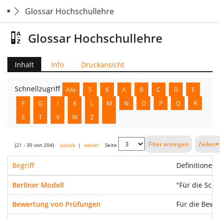
Glossar Hochschullehre
Glossar Hochschullehre
Inhalt
Info
Druckansicht
Schnellzugriff
Alle
5
6
A
B
C
D
E
F
G
I
K
L
M
N
O
P
Q
R
S
T
V
W
Z
Filter anzeigen
Zeilen
(21 - 30 von 204)
zurück
|
weiter
Seite
Begriff
Definitionen
Berliner Modell
"Für die Schu
Bewertung von Prüfungen
Für die Bewe