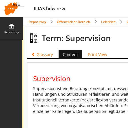
ILIAS hdw nrw
Repository
Öffentlicher Bereich
Lehridee
Repository
Term: Supervision
Glossary
Content
Print View
Supervision
Supervision ist ein Beratungskonzept, mit dess
Handlungen und Strukturen reflektieren und weite
institutionell verankerte Praxisreflexion versta
Verbesserung von organisatorischen Abläufen. S
einzelner Fälle liegen. Die Supervision legt dabei