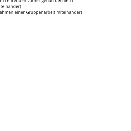
om Lehrenden vorher genau definiert)
teinander)
ahmen einer Gruppenarbeit miteinander)