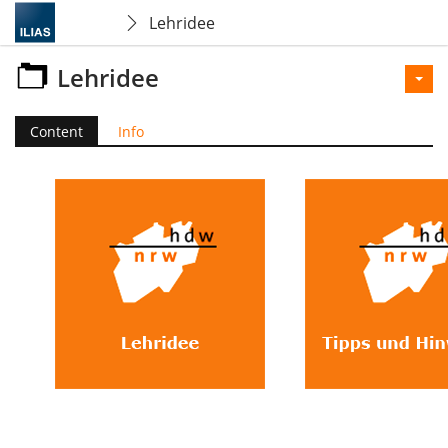
Lehridee
Lehridee
Content
Info